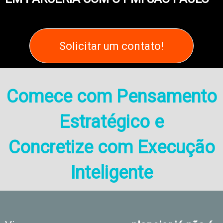
Solicitar um contato!
Comece com Pensamento
Estratégico e
Concretize com Execução
Inteligente