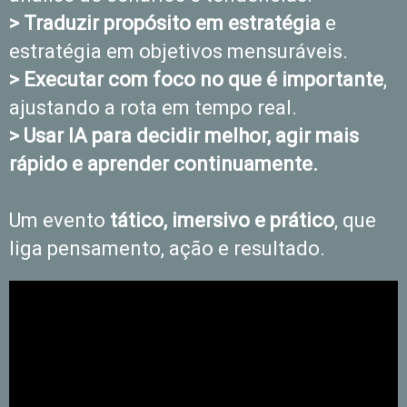
> Traduzir propósito em estratégia
e
estratégia em objetivos mensuráveis.
> Executar com foco no que é importante
,
ajustando a rota em tempo real.
> Usar IA para decidir melhor, agir mais
rápido e aprender continuamente.
Um evento
tático, imersivo e prático
, que
liga pensamento, ação e resultado.