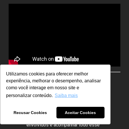
Utilizamos cookies para oferecer melhor
"Maria Angelica Castellani muito
experiência, melhorar o desempenho, analisar
obrigada por tanta bagagem, o
como você interage em nosso site e
conteúdo foi muito além de entender
personalizar conteúdo.
Saiba mais
conceitos teóricos, de como definir
Objetivos e KRs, com você,
aprendemos a desdobrar a estratégia
Recusar Cookies
Aceitar Cookies
com tenacidade, além de capacitar os
envolvidos e acompanhar todo esse